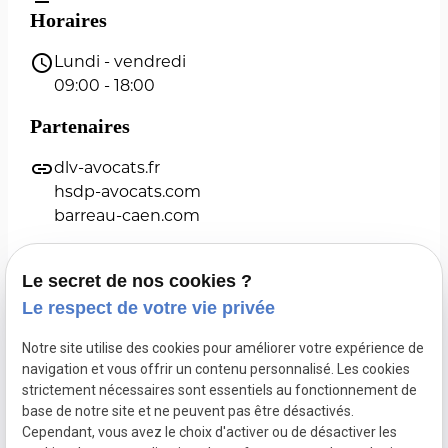
Horaires
schedule
Lundi - vendredi
09:00 - 18:00
Partenaires
link
dlv-avocats.fr
hsdp-avocats.com
barreau-caen.com
Le secret de nos cookies ?
Le respect de votre vie privée
Maître Yann HOURMANT
Notre site utilise des cookies pour améliorer votre expérience de
navigation et vous offrir un contenu personnalisé. Les cookies
Droit de l'urbanisme
Droit administratif
strictement nécessaires sont essentiels au fonctionnement de
base de notre site et ne peuvent pas être désactivés.
Marchés publics
Actualités
Cependant, vous avez le choix d'activer ou de désactiver les