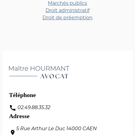
Marchés publics
Droit administratif
Droit de préemption
Téléphone
call
02.49.88.35.32
Adresse
5 Rue Arthur Le Duc
14000 CAEN
pin_drop