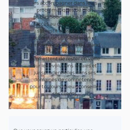
les accompagner dans leurs
problématiques de droit
public. Soucieux de faciliter
l'accès au droit pour tous, il
s'investit aussi dans des
actions de sensibilisation et
d'information auprès du grand
public. Ses engagements lui
permettent de rester en veille
sur les évolutions légales et
jurisprudentielles dans ses
domaines de compétence,
pour toujours mieux conseiller
ses clients.