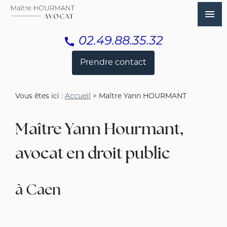
Panneau de gestion des cookies
menu
call
02.49.88.35.32
Prendre contact
Vous êtes ici :
Accueil
> Maître Yann HOURMANT
Maître Yann Hourmant,
avocat en droit public
à Caen