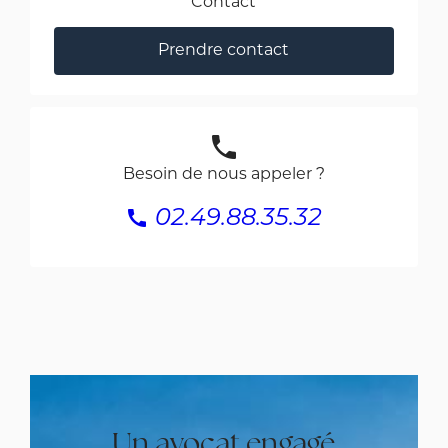
Contact
Prendre contact
phone
Besoin de nous appeler ?
call
02.49.88.35.32
Un avocat engagé