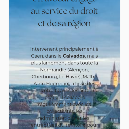
au service du droit
et de sa région
Intervenant principalement à
Caen, dans le
Calvados
, mais
plus largement dans toute la
Normandie (Alençon,
Cherbourg, Le Havre), Maître
Yann Hourmant a tissé des
liens étroits avec les acteurs
locaux. Il collabore
régulièrement avec les
collectivités, les
administrations et les
entreprises du territoire pour