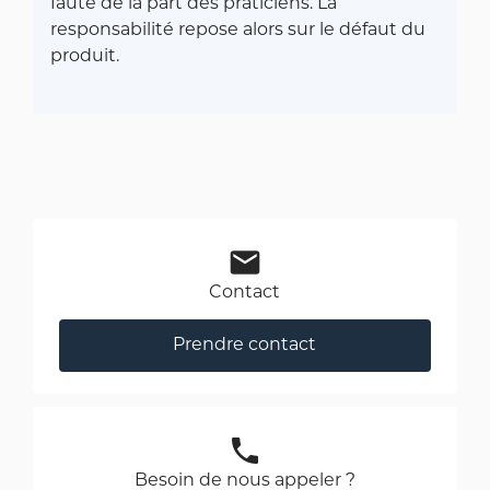
faute de la part des praticiens. La
responsabilité repose alors sur le défaut du
produit.
mail
Contact
Prendre contact
phone
Besoin de nous appeler ?