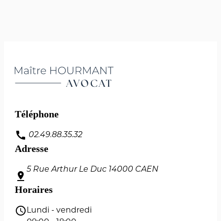
Téléphone
call
02.49.88.35.32
Adresse
5 Rue Arthur Le Duc
14000 CAEN
pin_drop
Horaires
schedule
Lundi - vendredi