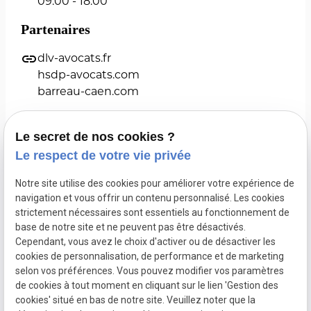
09:00 - 18:00
Partenaires
link
dlv-avocats.fr
hsdp-avocats.com
barreau-caen.com
Le secret de nos cookies ?
Le respect de votre vie privée
Maître Yann HOURMANT
Notre site utilise des cookies pour améliorer votre expérience de
navigation et vous offrir un contenu personnalisé. Les cookies
Droit de l'urbanisme
Droit administratif
strictement nécessaires sont essentiels au fonctionnement de
base de notre site et ne peuvent pas être désactivés.
Marchés publics
Actualités
Cependant, vous avez le choix d'activer ou de désactiver les
cookies de personnalisation, de performance et de marketing
selon vos préférences. Vous pouvez modifier vos paramètres
Mentions légales
de cookies à tout moment en cliquant sur le lien 'Gestion des
cookies' situé en bas de notre site. Veuillez noter que la
Politique de confidentialité
Plan du site